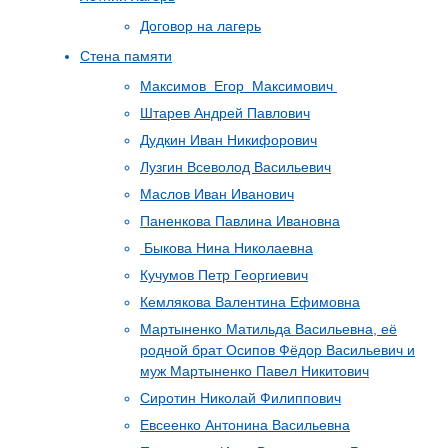
Договор на лагерь
Стена памяти
Максимов Егор Максимович
Штарев Андрей Павлович
Дудкин Иван Никифорович
Лузгин Всеволод Васильевич
Маслов Иван Иванович
Паненкова Павлина Ивановна
Быкова Нина Николаевна
Кучумов Петр Георгиевич
Кемлякова Валентина Ефимовна
Мартыненко Матильда Васильевна, её
родной брат Осипов Фёдор Васильевич и
муж Мартыненко Павел Никитович
Сиротин Николай Филиппович
Евсеенко Антонина Васильевна