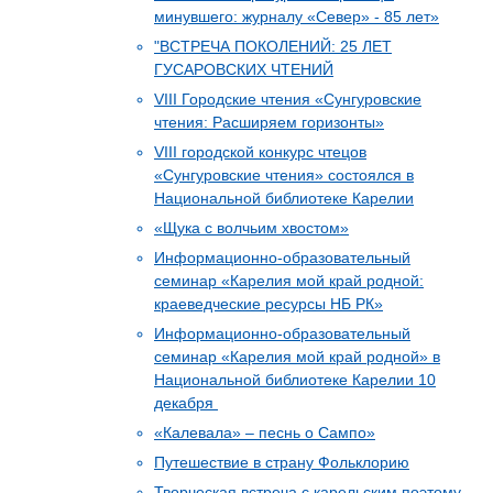
минувшего: журналу «Север» - 85 лет»
"ВСТРЕЧА ПОКОЛЕНИЙ: 25 ЛЕТ
ГУСАРОВСКИХ ЧТЕНИЙ
VIII Городские чтения «Сунгуровские
чтения: Расширяем горизонты»
VIII городской конкурс чтецов
«Сунгуровские чтения» состоялся в
Национальной библиотеке Карелии
«Щука с волчьим хвостом»
Информационно-образовательный
семинар «Карелия мой край родной:
краеведческие ресурсы НБ РК»
Информационно-образовательный
семинар «Карелия мой край родной» в
Национальной библиотеке Карелии 10
декабря
«Калевала» – песнь о Сампо»
Путешествие в страну Фольклорию
Творческая встреча с карельским поэтому