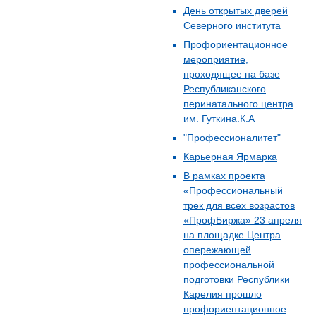
День открытых дверей
Северного института
Профориентационное
мероприятие,
проходящее на базе
Республиканского
перинатального центра
им. Гуткина.К.А
"Профессионалитет"
Карьерная Ярмарка
В рамках проекта
«Профессиональный
трек для всех возрастов
«ПрофБиржа» 23 апреля
на площадке Центра
опережающей
профессиональной
подготовки Республики
Карелия прошло
профориентационное