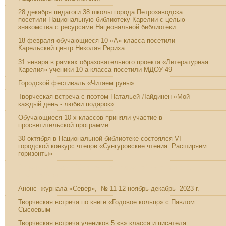
28 декабря педагоги 38 школы города Петрозаводска
посетили Национальную библиотеку Карелии с целью
знакомства с ресурсами Национальной библиотеки.
18 февраля обучающиеся 10 «А» класса посетили
Карельский центр Николая Рериха
31 января в рамках образовательного проекта «Литературная
Карелия» ученики 10 а класса посетили МДОУ 49
Городской фестиваль «Читаем руны»
Творческая встреча с поэтом Натальей Лайдинен «Мой
каждый день - любви подарок»
Обучающиеся 10-х классов приняли участие в
просветительской программе
30 октября в Национальной библиотеке состоялся VI
городской конкурс чтецов «Сунгуровские чтения: Расширяем
горизонты»
Видеоклип песни "Судьба моя - Карелия" на стихи Е.Е.
Пиетиляйнен
Анонс журнала «Север», № 11-12 ноябрь-декабрь 2023 г.
Творческая встреча по книге «Годовое кольцо» с Павлом
Сысоевым
Творческая встреча учеников 5 «в» класса и писателя