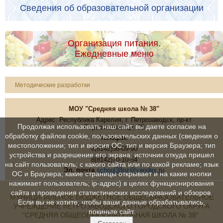
Сведения об образовательной организации
Организация питания.
Ежедневные меню
Методические разработки
МОУ "Средняя школа № 38"
Адрес: Республика Карелия, г. Петрозаводск, пр-кт
Продолжая использовать наш сайт, вы даете согласие на
Первомайский,д. 38
обработку файлов cookie, пользовательских данных (сведения о
Телефон
местоположении; тип и версия ОС; тип и версия Браузера; тип
8(8142)56-69-90
устройства и разрешение его экрана; источник откуда пришел
8(8142)70-10-54
на сайт пользователь; с какого сайта или по какой рекламе; язык
Эл. почта
school38pz@yandex.ru
ОС и Браузера; какие страницы открывает и на какие кнопки
нажимает пользователь; ip-адрес) в целях функционирования
сайта и проведения статистических исследований и обзоров.
МУНИЦИПАЛЬНОЕ БЮДЖЕТНОЕ ОБЩЕОБРАЗОВАТЕЛЬНОЕ
Если вы не хотите, чтобы ваши данные обрабатывались,
УЧРЕЖДЕНИЕ пЕТРОЗАВОДСКОГО ГОРОДСКОГО ОКРУГА
покиньте сайт.
"СРЕДНЯЯ ОБЩЕОБРАЗОВАТЕЛЬНАЯ ШКОЛА № 38"