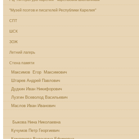
"Музей поэтов и писателей Республики Карелия"
СПТ
ШСК
ЗОЖ
Летний лагерь
Стена памяти
Максимов Егор Максимович
Штарев Андрей Павлович
Дудкин Иван Никифорович
Лузгин Всеволод Васильевич
Маслов Иван Иванович
Паненкова Павлина Ивановна
Быкова Нина Николаевна
Кучумов Петр Георгиевич
Кемлякова Валентина Ефимовна