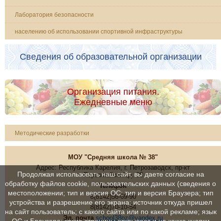
Лаборатория безопасности
населению об использовании спортивной инфраструктуры
Сведения об образовательной организации
Организация питания.
Ежедневные меню
Методические разработки
МОУ "Средняя школа № 38"
Адрес: Республика Карелия, г. Петрозаводск, пр-кт
Продолжая использовать наш сайт, вы даете согласие на
Первомайский,д. 38
обработку файлов cookie, пользовательских данных (сведения о
Телефон
местоположении; тип и версия ОС; тип и версия Браузера; тип
8(8142)56-69-90
устройства и разрешение его экрана; источник откуда пришел
8(8142)70-10-54
на сайт пользователь; с какого сайта или по какой рекламе; язык
Эл. почта
school38pz@yandex.ru