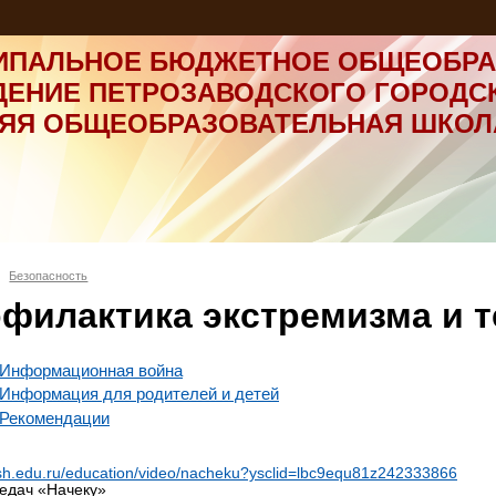
ИПАЛЬНОЕ БЮДЖЕТНОЕ ОБЩЕОБРА
ДЕНИЕ ПЕТРОЗАВОДСКОГО ГОРОДС
НЯЯ ОБЩЕОБРАЗОВАТЕЛЬНАЯ ШКОЛ
Безопасность
филактика экстремизма и 
Информационная война
Информация для родителей и детей
Рекомендации
esh.edu.ru/education/video/nacheku?ysclid=lbc9equ81z242333866
едач «Начеку»