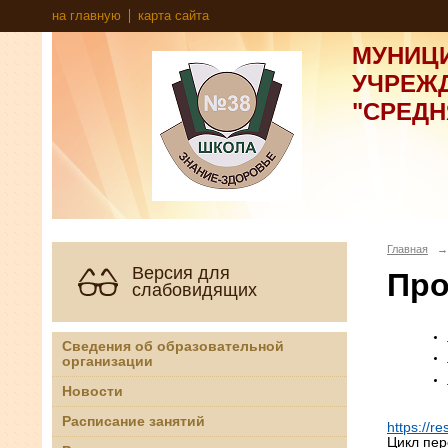
на главную
карта сайта
МУНИЦ
УЧРЕЖ
"СРЕД
Главная
→
Версия для
Про
слабовидящих
Сведения об образовательной
организации
Новости
Расписание занятий
https://r
Цикл пер