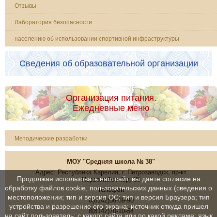
Отзывы
Лаборатория безопасности
населению об использовании спортивной инфраструктуры
Сведения об образовательной организации
Организация питания.
Ежедневные меню
Методические разработки
МОУ "Средняя школа № 38"
Адрес: Республика Карелия, г. Петрозаводск, пр-кт
Продолжая использовать наш сайт, вы даете согласие на
Первомайский,д. 38
обработку файлов cookie, пользовательских данных (сведения о
Телефон
местоположении; тип и версия ОС; тип и версия Браузера; тип
8(8142)56-69-90
устройства и разрешение его экрана; источник откуда пришел
8(8142)70-10-54
на сайт пользователь; с какого сайта или по какой рекламе; язык