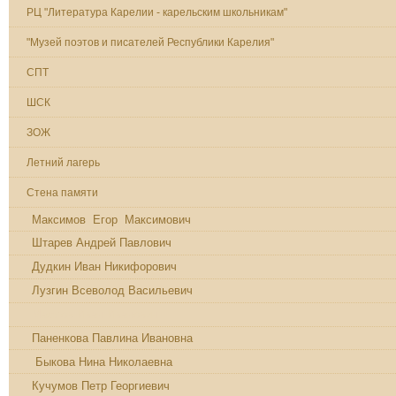
РЦ "Литература Карелии - карельским школьникам"
"Музей поэтов и писателей Республики Карелия"
СПТ
ШСК
ЗОЖ
Летний лагерь
Стена памяти
Максимов Егор Максимович
Штарев Андрей Павлович
Дудкин Иван Никифорович
Лузгин Всеволод Васильевич
Маслов Иван Иванович
Паненкова Павлина Ивановна
Быкова Нина Николаевна
Кучумов Петр Георгиевич