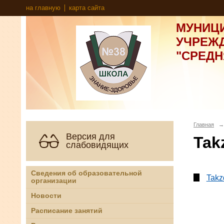
на главную
карта сайта
МУНИЦ
УЧРЕЖ
"СРЕД
Главная
→
Версия для
Tak
слабовидящих
Сведения об образовательной
Takz
организации
Новости
Расписание занятий