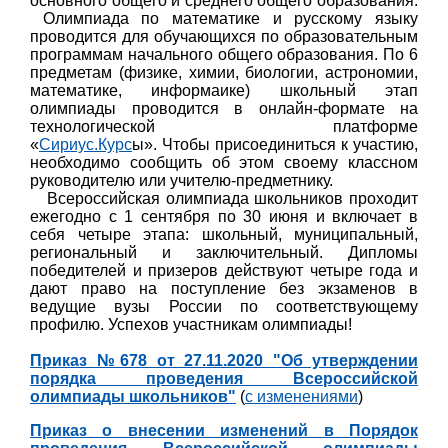
основного общего и среднего общего образования.
Олимпиада по математике и русскому языку
проводится для обучающихся по образовательным
программам начального общего образования. По 6
предметам (физике, химии, биологии, астрономии,
математике, информаике) школьный этап
олимпиады проводится в онлайн-формате на
технологической платформе
«
Сириус.Курс
ы». Чтобы присоединиться к участию,
необходимо сообщить об этом своему классном
руководителю или учителю-предметнику.
Всероссийская олимпиада школьников проходит
ежегодно с 1 сентября по 30 июня и включает в
себя четыре этапа: школьный, муниципальный,
региональный и заключительный. Дипломы
победителей и призеров действуют четыре года и
дают право на поступление без экзаменов в
ведущие вузы России по соответствующему
профилю.
Успехов участникам олимпиады!
Приказ №678 от 27.11.2020 "Об утверждении
порядка проведения Всероссийской
олимпиады школьников"
(
с изменениями
)
Приказ о внесении изменений в Порядок