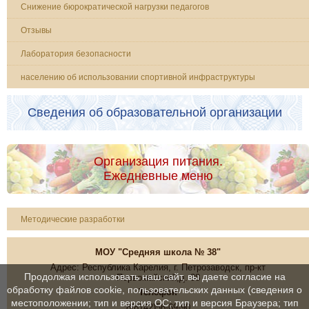
Снижение бюрократической нагрузки педагогов
Отзывы
Лаборатория безопасности
населению об использовании спортивной инфраструктуры
Сведения об образовательной организации
Организация питания.
Ежедневные меню
Методические разработки
МОУ "Средняя школа № 38"
Адрес: Республика Карелия, г. Петрозаводск, пр-кт
Продолжая использовать наш сайт, вы даете согласие на
Первомайский,д. 38
обработку файлов cookie, пользовательских данных (сведения о
Телефон
местоположении; тип и версия ОС; тип и версия Браузера; тип
8(8142)56-69-90