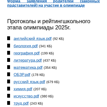
Форма заявления родителей (законных
прдставителей) на участие в олимпиаде
Протоколы и рейтингшкольного
этапа олимпиады 2025г.
английский язык.pdf
(92 КБ)
биология.pdf
(341 КБ)
география.pdf
(199 КБ)
литература.pdf
(437 КБ)
математика.pdf
(354 КБ)
ОБЗР.pdf
(178 КБ)
русский язык.pdf
(679 КБ)
химия.pdf
(207 КБ)
искусство.pdf
(380 КБ)
труд.pdf
(243 КБ)