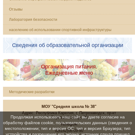
Отзывы
Лаборатория безопасности
населению об использовании спортивной инфраструктуры
Сведения об образовательной организации
Организация питания.
Ежедневные меню
Методические разработки
МОУ "Средняя школа № 38"
Адрес: Республика Карелия, г. Петрозаводск, пр-кт
Продолжая использовать наш сайт, вы даете согласие на
Первомайский,д. 38
обработку файлов cookie, пользовательских данных (сведения о
Телефон
местоположении; тип и версия ОС; тип и версия Браузера; тип
8(8142)56-69-90
устройства и разрешение его экрана; источник откуда пришел