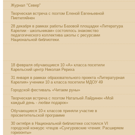
Журнал "Север"
Творческая встреча с поэтом Еленой Евгеньевной
Пиетиляйнен
28 декабря в рамках работы Базовой площадки «Литература
Карелии - школьникам» состоялось знакомство
педагогического коллектива школы с ресурсами
Национальной библиотеки.
28 декабря педагоги 38 школы города Петрозаводска
посетили Национальную библиотеку Карелии с целью
знакомства с ресурсами Национальной библиотеки.
18 февраля обучающиеся 10 «А» класса посетили
Карельский центр Николая Рериха
31 января в рамках образовательного проекта «Литературная
Карелия» ученики 10 а класса посетили МДОУ 49
Городской фестиваль «Читаем руны»
Творческая встреча с поэтом Натальей Лайдинен «Мой
каждый день - любви подарок»
Обучающиеся 10-х классов приняли участие в
просветительской программе
30 октября в Национальной библиотеке состоялся VI
городской конкурс чтецов «Сунгуровские чтения: Расширяем
горизонты»