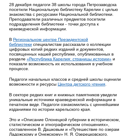
28 декабря педагоги 38 школы города Петрозаводска
посетили Национальную библиотеку Карелии с целью
знакомства с ресурсами Национальной библиотеки.
Преподаватели различных предметов посетили
подразделения библиотеки - точки доступа к
краеведческой информации.
В
Региональном центре Президентской
библиотеки
специалистам рассказали о коллекции
цифровых копий редких изданий и документов,
посвященных нашей республике, опубликованных в
разделе
«Республика Карелия: страницы истории»
и
показали возможность их использования в учебном
процессе.
Педагоги начальных классов и средней школы оценили
возможности и ресурсы
Центра детского чтения
.
В секторе редких книг и книжных памятников увидели
уникальные источники краеведческой информации в
печатном виде. Педагоги ознакомились с ценнейшими
изданиями по истории карельского края.
Это и «Описание Олонецкой губернии в историческом,
статистическом и этнографическом отношениях»,
составленное В. Дашковым и «Путешествие по озерам
Ладожскому и Онежскому» Н. Я. Озерецковского.