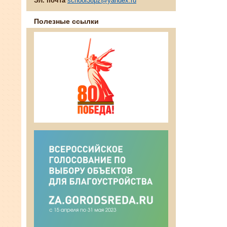
Эл. почта
school38pz@yandex.ru
Полезные ссылки