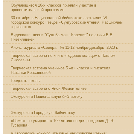
Обучающиеся 10-х классов приняли участие в
просветительской программе
30 октября в Национальной библиотеке состоялся VI
городской конкурс чтецов «Сунгуровские чтения: Расширяем
горизонты»
Видеоклип песни "Судьба моя - Карелия" на стихи Е.Е.
Пиетиляйнен
Анонс журнала «Север», № 11-12 ноябрь-декабрь 2023 г.
Творческая встреча по книге «Годовое кольцо» с Павлом
Сысоевым
Творческая встреча учеников 5 «в» класса и писателя
Натальи Красавцевой
Гордость школы!
Творческая встреча с Яной Жемойтелите
Экскурсия в Национальную библиотеку
ПОЗНАВАТЕЛЬНАЯ ЭКСКУРСИЯ
Экскурсия в Городскую библиотеку
«Память не умирает: к 100-летию со дня рождения Д. Я.
Гусарова»
VII городской конкурс чтецов «Сунгуровские чтения: