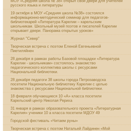
МОУ «Средняя школа № 38» открыл свои двери для учителей
русского языка и литературы
19 октября в МОУ «Средняя школа №38» состоялся
информационно-методический семинар для педагогов-
библиотекарей «Литература Карелии – карельским
школьникам. Школьный музей поэтов и писателей Карелии
открывает двери. Панорама открытых уроков»
Журнал "Север"
Творческая встреча с поэтом Еленой Евгеньевной
Пиетиляйнен
28 декабря в рамках работы Базовой площадки «Литература
Карелии - школьникам» состоялось знакомство
педагогического коллектива школы с ресурсами
Национальной библиотеки.
28 декабря педагоги 38 школы города Петрозаводска
посетили Национальную библиотеку Карелии с целью
знакомства с ресурсами Национальной библиотеки.
18 февраля обучающиеся 10 «А» класса посетили
Карельский центр Николая Рериха
31 января в рамках образовательного проекта «Литературная
Карелия» ученики 10 а класса посетили МДОУ 49
Городской фестиваль «Читаем руны»
Творческая встреча с поэтом Натальей Лайдинен «Мой