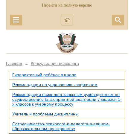
Перейти на полную версию
Главная
Консультация психолога
→
Гиперактивный ребёнок в школе
Рекомендации по управлению конфликтом
Рекомендации психолога классным руководителям по
осуществлению благоприятной адаптации учащихся 1-
х классов к учебному процессу
Учитель и проблемы дисциплины
Сотрудничество-психолога-и-педагога-в-едином-
образовательном-пространстве