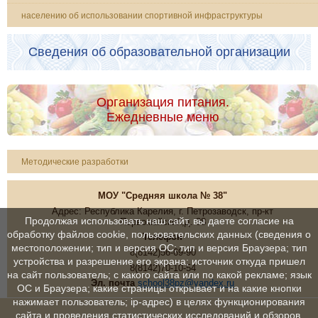
населению об использовании спортивной инфраструктуры
Сведения об образовательной организации
Организация питания.
Ежедневные меню
Методические разработки
МОУ "Средняя школа № 38"
Адрес: Республика Карелия, г. Петрозаводск, пр-кт
Продолжая использовать наш сайт, вы даете согласие на
Первомайский,д. 38
обработку файлов cookie, пользовательских данных (сведения о
Телефон
местоположении; тип и версия ОС; тип и версия Браузера; тип
8(8142)56-69-90
устройства и разрешение его экрана; источник откуда пришел
8(8142)70-10-54
на сайт пользователь; с какого сайта или по какой рекламе; язык
Эл. почта
school38pz@yandex.ru
ОС и Браузера; какие страницы открывает и на какие кнопки
нажимает пользователь; ip-адрес) в целях функционирования
сайта и проведения статистических исследований и обзоров.