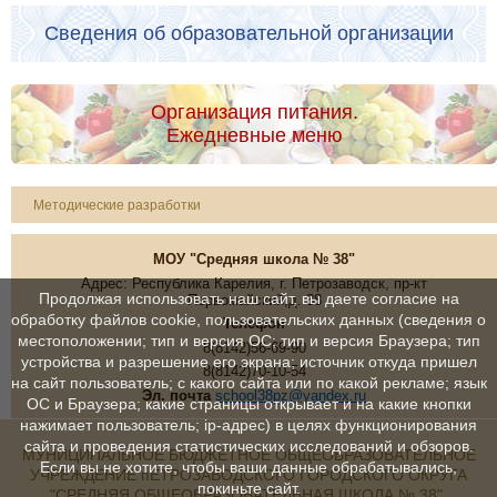
Сведения об образовательной организации
Организация питания.
Ежедневные меню
Методические разработки
МОУ "Средняя школа № 38"
Адрес: Республика Карелия, г. Петрозаводск, пр-кт
Продолжая использовать наш сайт, вы даете согласие на
Первомайский,д. 38
обработку файлов cookie, пользовательских данных (сведения о
Телефон
местоположении; тип и версия ОС; тип и версия Браузера; тип
8(8142)56-69-90
устройства и разрешение его экрана; источник откуда пришел
8(8142)70-10-54
на сайт пользователь; с какого сайта или по какой рекламе; язык
Эл. почта
school38pz@yandex.ru
ОС и Браузера; какие страницы открывает и на какие кнопки
нажимает пользователь; ip-адрес) в целях функционирования
сайта и проведения статистических исследований и обзоров.
МУНИЦИПАЛЬНОЕ БЮДЖЕТНОЕ ОБЩЕОБРАЗОВАТЕЛЬНОЕ
Если вы не хотите, чтобы ваши данные обрабатывались,
УЧРЕЖДЕНИЕ пЕТРОЗАВОДСКОГО ГОРОДСКОГО ОКРУГА
покиньте сайт.
"СРЕДНЯЯ ОБЩЕОБРАЗОВАТЕЛЬНАЯ ШКОЛА № 38"