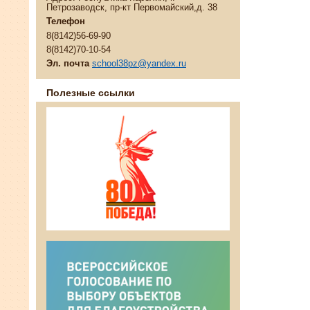
Петрозаводск, пр-кт Первомайский,д. 38
Телефон
8(8142)56-69-90
8(8142)70-10-54
Эл. почта
school38pz@yandex.ru
Полезные ссылки