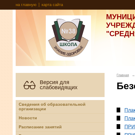
на главную
карта сайта
МУНИЦ
УЧРЕЖ
"СРЕД
Главная
→
Версия для
Без
слабовидящих
Сведения об образовательной
организации
Плак
Новости
Плак
ПРИ
Расписание занятий