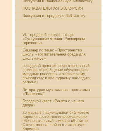
Экскурсия в Национальную библиотеку
ПОЗНАВАТЕЛЬНАЯ ЭКСКУРСИЯ
Экскурсия в Городскую библиотеку
«Память не умирает: к 100-летию со
дня рождения Д. Я. Гусарова»
VII городской конкурс чтецов
«Сунгуровские чтения: Расширяем
горизонты»
Семинар по теме: «Пространство
школы - воспитательная среда для
школьников»
Городской практико-ориентированный
семинар «Приобщение обучающихся
младших классов к историческому,
природному и культурному наследию
региона»
Литературно-музыкальная программа
«"Калевала"
Городской квест «Ребята с нашего
двора»
25 марта в Национальной библиотеке
Карелии состоялся информационно-
образовательный семинар «Великая
Отечественная война в литературе
Карелии»