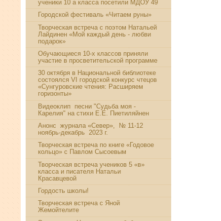
ученики 10 а класса посетили МДОУ 49
Городской фестиваль «Читаем руны»
Творческая встреча с поэтом Натальей
Лайдинен «Мой каждый день - любви
подарок»
Обучающиеся 10-х классов приняли
участие в просветительской программе
30 октября в Национальной библиотеке
состоялся VI городской конкурс чтецов
«Сунгуровские чтения: Расширяем
горизонты»
Видеоклип песни "Судьба моя -
Карелия" на стихи Е.Е. Пиетиляйнен
Анонс журнала «Север», № 11-12
ноябрь-декабрь 2023 г.
Творческая встреча по книге «Годовое
кольцо» с Павлом Сысоевым
Творческая встреча учеников 5 «в»
класса и писателя Натальи
Красавцевой
Гордость школы!
Творческая встреча с Яной
Жемойтелите