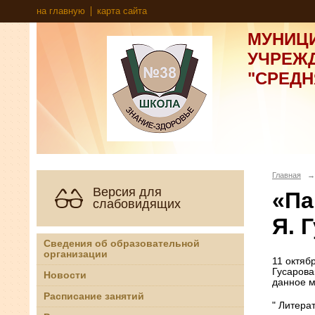
на главную
карта сайта
МУНИЦ
УЧРЕЖ
"СРЕД
Главная
→
Версия для
«Па
слабовидящих
Я. 
Сведения об образовательной
организации
11 октяб
Гусарова
Новости
данное м
Расписание занятий
" Литера