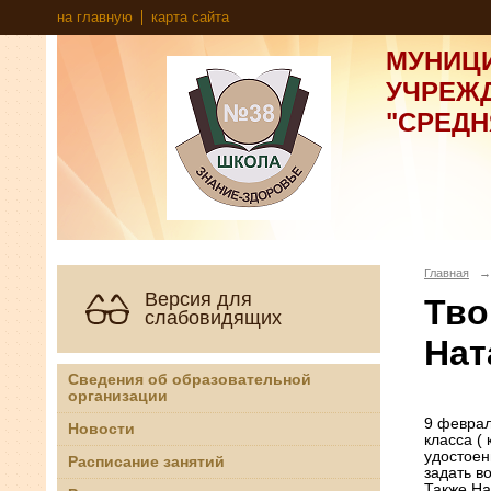
на главную
карта сайта
МУНИЦ
УЧРЕЖ
"СРЕД
Главная
→
Версия для
Тво
слабовидящих
Нат
Сведения об образовательной
организации
9 феврал
Новости
класса (
удостоен
Расписание занятий
задать в
Также На