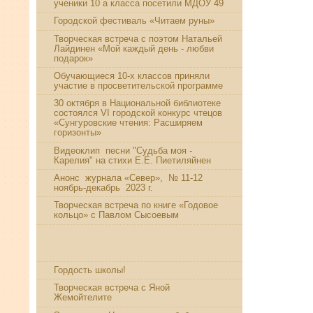
ученики 10 а класса посетили МДОУ 49
Городской фестиваль «Читаем руны»
Творческая встреча с поэтом Натальей
Лайдинен «Мой каждый день - любви
подарок»
Обучающиеся 10-х классов приняли
участие в просветительской программе
30 октября в Национальной библиотеке
состоялся VI городской конкурс чтецов
«Сунгуровские чтения: Расширяем
горизонты»
Видеоклип песни "Судьба моя -
Карелия" на стихи Е.Е. Пиетиляйнен
Анонс журнала «Север», № 11-12
ноябрь-декабрь 2023 г.
Творческая встреча по книге «Годовое
кольцо» с Павлом Сысоевым
Творческая встреча учеников 5 «в»
класса и писателя Натальи
Красавцевой
Гордость школы!
Творческая встреча с Яной
Жемойтелите