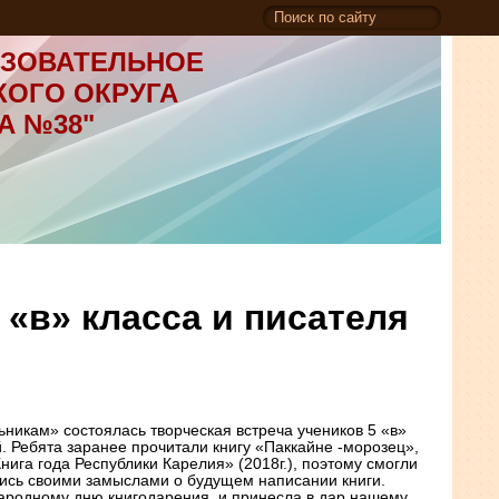
ЗОВАТЕЛЬНОЕ
КОГО ОКРУГА
А №38"
 «в» класса и писателя
никам» состоялась творческая встреча учеников 5 «в»
й. Ребята заранее прочитали книгу «Паккайне -морозец»,
ига года Республики Карелия» (2018г.), поэтому смогли
ились своими замыслами о будущем написании книги.
ародному дню книгодарения, и принесла в дар нашему