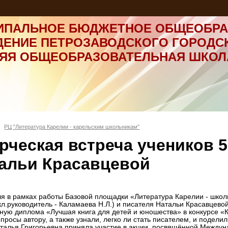
ИПАЛЬНОЕ БЮДЖЕТНОЕ ОБЩЕОБРА
ДЕНИЕ ПЕТРОЗАВОДСКОГО ГОРОДС
НЯЯ ОБЩЕОБРАЗОВАТЕЛЬНАЯ ШКОЛ
РЦ "Литература Карелии - карельским школьникам"
рческая встреча учеников 5
альи Красавцевой
я в рамках работы Базовой площадки «Литература Карелии - школь
 кл.руководитель - Каламаева Н.Л.) и писателя Натальи Красавцево
ную диплома «Лучшая книга для детей и юношества» в конкурсе «Кн
опросы автору, а также узнали, легко ли стать писателем, и подел
талья Григорьевна приняла участие в акции, посвящённой Междун