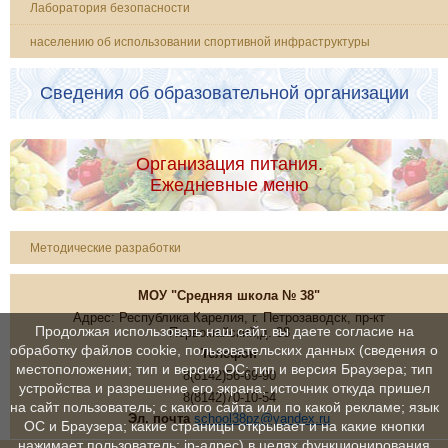
Лаборатория безопасности
населению об использовании спортивной инфраструктуры
Сведения об образовательной организации
Организация питания.
Ежедневные меню
Методические разработки
МОУ "Средняя школа № 38"
Адрес: Республика Карелия, г. Петрозаводск, пр-кт
Продолжая использовать наш сайт, вы даете согласие на
Первомайский,д. 38
обработку файлов cookie, пользовательских данных (сведения о
Телефон
местоположении; тип и версия ОС; тип и версия Браузера; тип
8(8142)56-69-90
устройства и разрешение его экрана; источник откуда пришел
8(8142)70-10-54
на сайт пользователь; с какого сайта или по какой рекламе; язык
Эл. почта
school38pz@yandex.ru
ОС и Браузера; какие страницы открывает и на какие кнопки
нажимает пользователь; ip-адрес) в целях функционирования