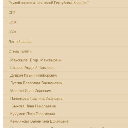
"Музей поэтов и писателей Республики Карелия"
СПТ
ШСК
ЗОЖ
Летний лагерь
Стена памяти
Максимов Егор Максимович
Штарев Андрей Павлович
Дудкин Иван Никифорович
Лузгин Всеволод Васильевич
Маслов Иван Иванович
Паненкова Павлина Ивановна
Быкова Нина Николаевна
Кучумов Петр Георгиевич
Кемлякова Валентина Ефимовна