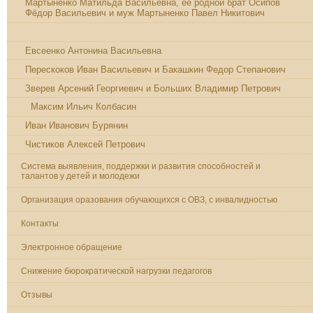
Мартыненко Матильда Васильевна, её родной брат Осипов
Фёдор Васильевич и муж Мартыненко Павел Никитович
Сиротин Николай Филиппович
Евсеенко Антонина Васильевна
Перескоков Иван Васильевич и Бакашкин Федор Степанович
Зверев Арсений Георгиевич и Больших Владимир Петрович
Максим Ильич Колбасин
Иван Иванович Бурянин
Чистиков Алексей Петрович
Система выявления, поддержки и развития способностей и
талантов у детей и молодежи
Организация оразования обучающихся с ОВЗ, с инвалидностью
Контакты
Электронное обращение
Снижение бюрократической нагрузки педагогов
Отзывы