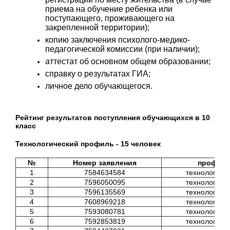
приема на обучение ребенка или
поступающего, проживающего на
закрепленной территории);
копию заключения психолого-медико-
педагогической комиссии (при наличии);
аттестат об основном общем образовании;
справку о результатах ГИА;
личное дело обучающегося.
Рейтинг результатов поступления обучающихся в 10
класс
Технологический профиль - 15 человек
№
Номер заявления
профил
1
7584634584
технологиче
2
7596050095
технологиче
3
7596135569
технологиче
4
7608969218
технологиче
5
7593080781
технологиче
6
7592853819
технологиче