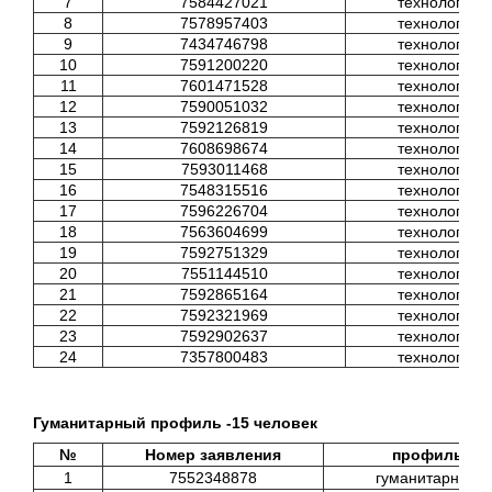
7
7584427021
технологиче
8
7578957403
технологиче
9
7434746798
технологиче
10
7591200220
технологиче
11
7601471528
технологиче
12
7590051032
технологиче
13
7592126819
технологиче
14
7608698674
технологиче
15
7593011468
технологиче
16
7548315516
технологиче
17
7596226704
технологиче
18
7563604699
технологиче
19
7592751329
технологиче
20
7551144510
технологиче
21
7592865164
технологиче
22
7592321969
технологиче
23
7592902637
технологиче
24
7357800483
технологиче
Гуманитарный профиль -15 человек
№
Номер заявления
профиль
1
7552348878
гуманитарный