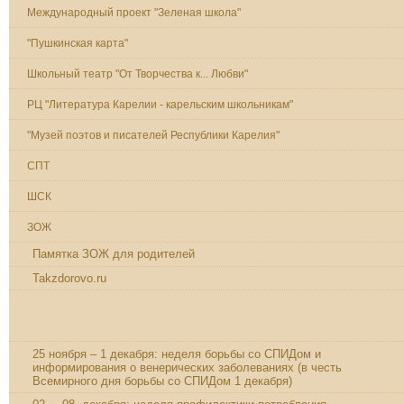
Международный проект "Зеленая школа"
"Пушкинская карта"
Школьный театр "От Творчества к... Любви"
РЦ "Литература Карелии - карельским школьникам"
"Музей поэтов и писателей Республики Карелия"
СПТ
ШСК
ЗОЖ
Памятка ЗОЖ для родителей
Takzdorovo.ru
18-24 ноября: неделя борьбы с антимикробной
резистентностью (в честь Всемирной недели правильного
использования противомикробных препаратов*)
25 ноября – 1 декабря: неделя борьбы со СПИДом и
информирования о венерических заболеваниях (в честь
Всемирного дня борьбы со СПИДом 1 декабря)