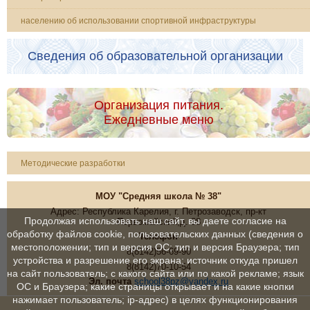
населению об использовании спортивной инфраструктуры
Сведения об образовательной организации
Организация питания.
Ежедневные меню
Методические разработки
МОУ "Средняя школа № 38"
Адрес: Республика Карелия, г. Петрозаводск, пр-кт
Продолжая использовать наш сайт, вы даете согласие на
Первомайский,д. 38
обработку файлов cookie, пользовательских данных (сведения о
Телефон
местоположении; тип и версия ОС; тип и версия Браузера; тип
8(8142)56-69-90
устройства и разрешение его экрана; источник откуда пришел
8(8142)70-10-54
на сайт пользователь; с какого сайта или по какой рекламе; язык
Эл. почта
school38pz@yandex.ru
ОС и Браузера; какие страницы открывает и на какие кнопки
нажимает пользователь; ip-адрес) в целях функционирования