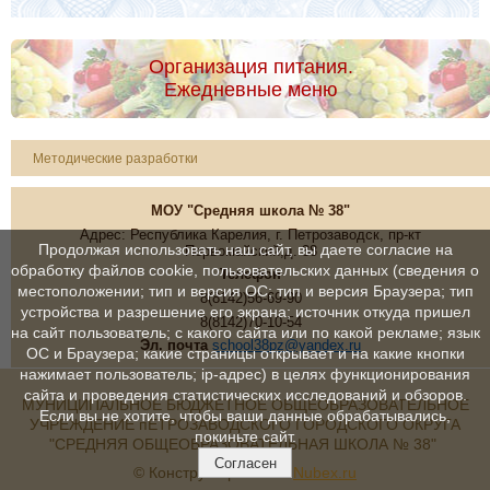
Организация питания.
Ежедневные меню
Методические разработки
МОУ "Средняя школа № 38"
Адрес: Республика Карелия, г. Петрозаводск, пр-кт
Продолжая использовать наш сайт, вы даете согласие на
Первомайский,д. 38
обработку файлов cookie, пользовательских данных (сведения о
Телефон
местоположении; тип и версия ОС; тип и версия Браузера; тип
8(8142)56-69-90
устройства и разрешение его экрана; источник откуда пришел
8(8142)70-10-54
на сайт пользователь; с какого сайта или по какой рекламе; язык
Эл. почта
school38pz@yandex.ru
ОС и Браузера; какие страницы открывает и на какие кнопки
нажимает пользователь; ip-адрес) в целях функционирования
сайта и проведения статистических исследований и обзоров.
МУНИЦИПАЛЬНОЕ БЮДЖЕТНОЕ ОБЩЕОБРАЗОВАТЕЛЬНОЕ
Если вы не хотите, чтобы ваши данные обрабатывались,
УЧРЕЖДЕНИЕ пЕТРОЗАВОДСКОГО ГОРОДСКОГО ОКРУГА
покиньте сайт.
"СРЕДНЯЯ ОБЩЕОБРАЗОВАТЕЛЬНАЯ ШКОЛА № 38"
Согласен
© Конструктор сайтов
Nubex.ru