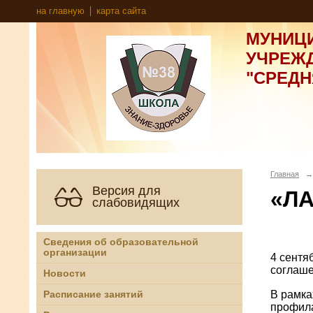
на главную
карта сайта
МУНИЦ
УЧРЕЖ
"СРЕД
Главная
→
Версия для
«Л
слабовидящих
Сведения об образовательной
организации
4 сентя
соглаше
Новости
В рамка
Расписание занятий
профила