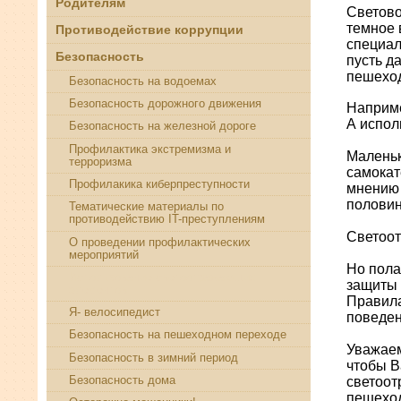
Родителям
Светово
темное 
Противодействие коррупции
специал
Безопасность
пусть д
пешеход
Безопасность на водоемах
Безопасность дорожного движения
Наприме
А испол
Безопасность на железной дороге
Профилактика экстремизма и
Маленьк
терроризма
самокат
Профилакика киберпреступности
мнению 
половин
Тематические материалы по
противодействию IT-преступлениям
Светоот
О проведении профилактических
мероприятий
Но пола
Использование светоотражающих
защиты 
элементов
Правила
Я- велосипедист
поведен
Безопасность на пешеходном переходе
Уважаем
Безопасность в зимний период
чтобы В
светоот
Безопасность дома
пешеход