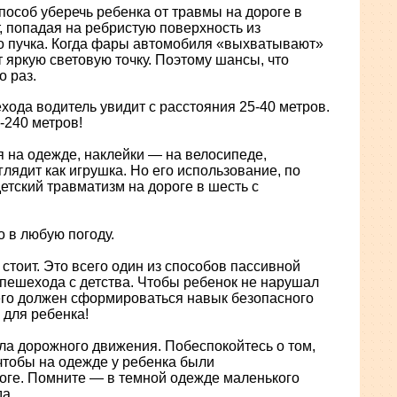
особ уберечь ребенка от травмы на дороге в
т, попадая на ребристую поверхность из
ого пучка. Когда фары автомобиля «выхватывают»
 яркую световую точку. Поэтому шансы, что
о раз.
хода водитель увидит с расстояния 25-40 метров.
-240 метров!
я на одежде, наклейки — на велосипеде,
лядит как игрушка. Но его использование, по
етский травматизм на дороге в шесть с
о в любую погоду.
тоит. Это всего один из способов пассивной
пешехода с детства. Чтобы ребенок не нарушал
него должен сформироваться навык безопасного
 для ребенка!
а дорожного движения. Побеспокойтесь о том,
чтобы на одежде у ребенка были
оге. Помните — в темной одежде маленького
да.