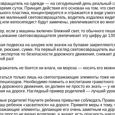
звращатель на одежде — на сегодняшний день реальный сп
время суток. Принцип действия его основан на том, что све
ьного пластика, концентрируется и отражается в виде узк
аже маленький световозвращатель, водитель издалека видит
 или велосипедист будут замечены, увеличиваются во мног
р, если у машины включен ближний свет, то обычного пеше
ьзование световозвращателя увеличивает эту цифру до 130
ая подвеска на шнурке или значок на булавке закрепляютс
е, рюкзаке, сумке. На первый взгляд световозвращатель выг
экспертов по безопасности дорожного движения, снижает д
ой раз!
ражатель не боится ни влаги, ни мороза — носить его можн
гаться только лишь на светоотражающие элементы тоже не с
пешеходов. Необходимо помнить о воспитании грамотного 
 дорожного движения, он должен не просто их знать — у 
ия на дороге. Наглядный пример родителей — лучший урок
ые родители! Научите ребенка привычке соблюдать Правил
аш ребенок «засветился» на дороге. Примите меры к тому, 
ражающие элементы, делающие его очень заметным на дор
а просто не видно водителю, а значит, есть опасность наез