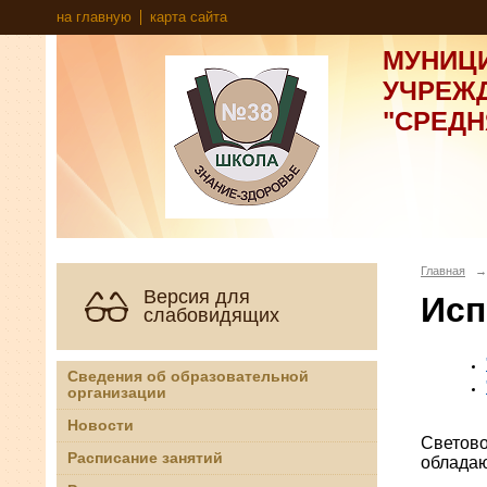
на главную
карта сайта
МУНИЦ
УЧРЕЖ
"СРЕД
Главная
→
Версия для
Исп
слабовидящих
Сведения об образовательной
организации
Новости
Светово
Расписание занятий
обладаю