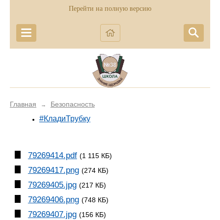
Перейти на полную версию
Главная
Безопасность
→
#КладиТрубку
79269414.pdf
(1 115 КБ)
79269417.png
(274 КБ)
79269405.jpg
(217 КБ)
79269406.png
(748 КБ)
79269407.jpg
(156 КБ)