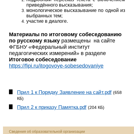
приведённого высказывания;
монологическое высказывание по одной из
выбранных тем;
участие в диалоге.
Материалы по итоговому собеседованию
по русскому языку
размещены на сайте
ФГБНУ «Федеральный институт
педагогических измерений» в разделе
Итоговое собеседование
https://fipi.ru/itogovoye-sobesedovaniye
Прил 1 к Порядку Заявление на сайт.pdf
(658
КБ)
Прил 2 к приказу Памятка.pdf
(204 КБ)
Сведения об образовательной организации