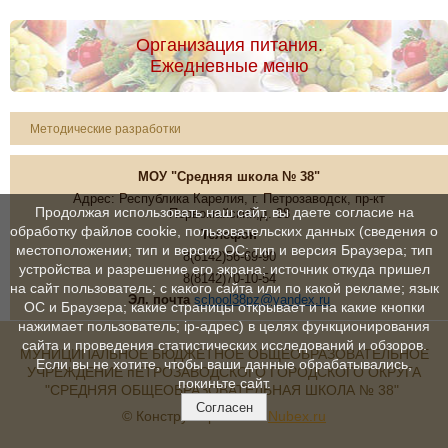
Организация питания.
Ежедневные меню
Методические разработки
МОУ "Средняя школа № 38"
Адрес: Республика Карелия, г. Петрозаводск, пр-кт
Продолжая использовать наш сайт, вы даете согласие на
Первомайский,д. 38
обработку файлов cookie, пользовательских данных (сведения о
Телефон
местоположении; тип и версия ОС; тип и версия Браузера; тип
8(8142)56-69-90
устройства и разрешение его экрана; источник откуда пришел
8(8142)70-10-54
на сайт пользователь; с какого сайта или по какой рекламе; язык
Эл. почта
school38pz@yandex.ru
ОС и Браузера; какие страницы открывает и на какие кнопки
нажимает пользователь; ip-адрес) в целях функционирования
сайта и проведения статистических исследований и обзоров.
МУНИЦИПАЛЬНОЕ БЮДЖЕТНОЕ ОБЩЕОБРАЗОВАТЕЛЬНОЕ
Если вы не хотите, чтобы ваши данные обрабатывались,
УЧРЕЖДЕНИЕ пЕТРОЗАВОДСКОГО ГОРОДСКОГО ОКРУГА
покиньте сайт.
"СРЕДНЯЯ ОБЩЕОБРАЗОВАТЕЛЬНАЯ ШКОЛА № 38"
Согласен
© Конструктор сайтов
Nubex.ru