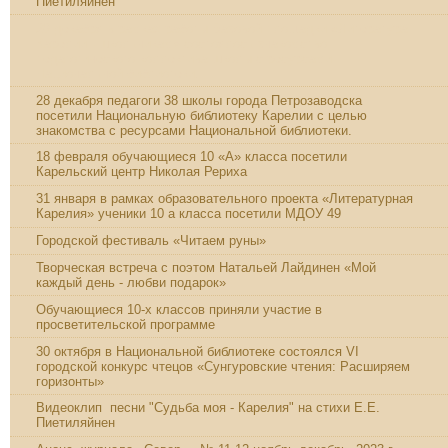
Пиетиляйнен
28 декабря в рамках работы Базовой площадки «Литература
Карелии - школьникам» состоялось знакомство
педагогического коллектива школы с ресурсами
Национальной библиотеки.
28 декабря педагоги 38 школы города Петрозаводска
посетили Национальную библиотеку Карелии с целью
знакомства с ресурсами Национальной библиотеки.
18 февраля обучающиеся 10 «А» класса посетили
Карельский центр Николая Рериха
31 января в рамках образовательного проекта «Литературная
Карелия» ученики 10 а класса посетили МДОУ 49
Городской фестиваль «Читаем руны»
Творческая встреча с поэтом Натальей Лайдинен «Мой
каждый день - любви подарок»
Обучающиеся 10-х классов приняли участие в
просветительской программе
30 октября в Национальной библиотеке состоялся VI
городской конкурс чтецов «Сунгуровские чтения: Расширяем
горизонты»
Видеоклип песни "Судьба моя - Карелия" на стихи Е.Е.
Пиетиляйнен