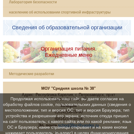
Лаборатория безопасности
населению об использовании спортивной инфраструктуры
Сведения об образовательной организации
Организация питания.
Ежедневные меню
Методические разработки
МОУ "Средняя школа № 38"
Адрес: Республика Карелия, г. Петрозаводск, пр-кт
Продолжая использовать наш сайт, вы даете согласие на
Первомайский,д. 38
обработку файлов cookie, пользовательских данных (сведения о
Телефон
местоположении; тип и версия ОС; тип и версия Браузера; тип
8(8142)56-69-90
устройства и разрешение его экрана; источник откуда пришел
8(8142)70-10-54
на сайт пользователь; с какого сайта или по какой рекламе; язык
Эл. почта
school38pz@yandex.ru
ОС и Браузера; какие страницы открывает и на какие кнопки
нажимает пользователь; ip-адрес) в целях функционирования