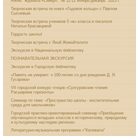
Анонс журнала «Север», № 11-12 ноябрь-декабрь 2023 г.
Творческая встреча по книге «Годовое кольцо» с Павлом
Сысоевым
Творческая встреча учеников 5 «в» класса и писателя
Натальи Красавцевой
Гордость школы!
Творческая встреча с Яной Жемойтелите
Экскурсия в Национальную библиотеку
ПОЗНАВАТЕЛЬНАЯ ЭКСКУРСИЯ
Экскурсия в Городскую библиотеку
«Память не умирает: к 100-летию со дня рождения Д. Я.
Гусарова»
VII городской конкурс чтецов «Сунгуровские чтения:
Расширяем горизонты»
Семинар по теме: «Пространство школы - воспитательная
среда для школьников»
Городской практико-ориентированный семинар «Приобщение
обучающихся младших классов к историческому, природному
и культурному наследию региона»
Литературно-музыкальная программа «"Калевала"