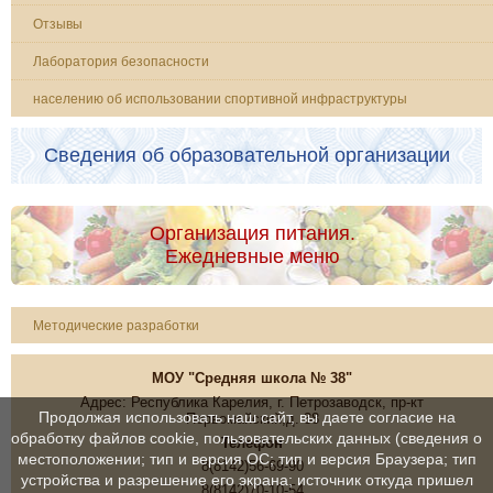
Отзывы
Лаборатория безопасности
населению об использовании спортивной инфраструктуры
Сведения об образовательной организации
Организация питания.
Ежедневные меню
Методические разработки
МОУ "Средняя школа № 38"
Адрес: Республика Карелия, г. Петрозаводск, пр-кт
Продолжая использовать наш сайт, вы даете согласие на
Первомайский,д. 38
обработку файлов cookie, пользовательских данных (сведения о
Телефон
местоположении; тип и версия ОС; тип и версия Браузера; тип
8(8142)56-69-90
устройства и разрешение его экрана; источник откуда пришел
8(8142)70-10-54