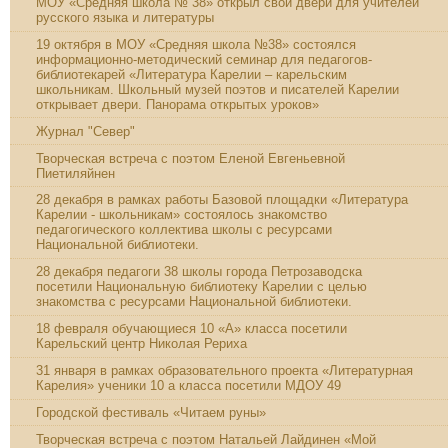
МОУ «Средняя школа № 38» открыл свои двери для учителей
русского языка и литературы
19 октября в МОУ «Средняя школа №38» состоялся
информационно-методический семинар для педагогов-
библиотекарей «Литература Карелии – карельским
школьникам. Школьный музей поэтов и писателей Карелии
открывает двери. Панорама открытых уроков»
Журнал "Север"
Творческая встреча с поэтом Еленой Евгеньевной
Пиетиляйнен
28 декабря в рамках работы Базовой площадки «Литература
Карелии - школьникам» состоялось знакомство
педагогического коллектива школы с ресурсами
Национальной библиотеки.
28 декабря педагоги 38 школы города Петрозаводска
посетили Национальную библиотеку Карелии с целью
знакомства с ресурсами Национальной библиотеки.
18 февраля обучающиеся 10 «А» класса посетили
Карельский центр Николая Рериха
31 января в рамках образовательного проекта «Литературная
Карелия» ученики 10 а класса посетили МДОУ 49
Городской фестиваль «Читаем руны»
Творческая встреча с поэтом Натальей Лайдинен «Мой