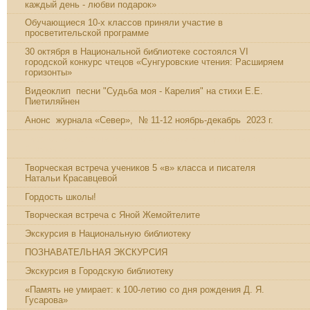
каждый день - любви подарок»
Обучающиеся 10-х классов приняли участие в
просветительской программе
30 октября в Национальной библиотеке состоялся VI
городской конкурс чтецов «Сунгуровские чтения: Расширяем
горизонты»
Видеоклип песни "Судьба моя - Карелия" на стихи Е.Е.
Пиетиляйнен
Анонс журнала «Север», № 11-12 ноябрь-декабрь 2023 г.
Творческая встреча по книге «Годовое кольцо» с Павлом
Сысоевым
Творческая встреча учеников 5 «в» класса и писателя
Натальи Красавцевой
Гордость школы!
Творческая встреча с Яной Жемойтелите
Экскурсия в Национальную библиотеку
ПОЗНАВАТЕЛЬНАЯ ЭКСКУРСИЯ
Экскурсия в Городскую библиотеку
«Память не умирает: к 100-летию со дня рождения Д. Я.
Гусарова»