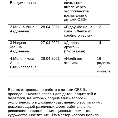
Владимировна
начальной
школе через
экологическое
воспитание с
детьми ОВЗ»
2.Мийна Анна
28.04.2021
«В дружбе наша
12
Андреевна
сила» (Лепка из
солёного теста»
3.Ивдина
27.04.2021
«Дерево
14
Жанна
дружбы»
Андреевна
(Рисование)
4.Мельникова
26.04.2021
«Нелёгкое
16
Анна
чтение»
родителей,
Станиславовна
12
учителей
В рамках проекта по работе с детьми ОВЗ были
проведены мастер-классы для детей, родителей и
педагогов, на которых поднимались вопросы
экологического и духовно-нравственного воспитания с
демонстрацией различных форм работы: лепка,
рисование, создание анимационных элементов,
художественное чтение. На мастер-классах царила