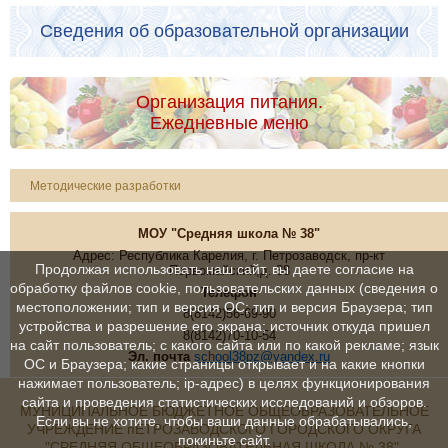
Сведения об образовательной организации
Организация питания.
Ежедневные меню
Методические разработки
МОУ "Средняя школа № 38"
Адрес: Республика Карелия, г. Петрозаводск, пр-кт
Продолжая использовать наш сайт, вы даете согласие на
Первомайский,д. 38
обработку файлов cookie, пользовательских данных (сведения о
Телефон
местоположении; тип и версия ОС; тип и версия Браузера; тип
8(8142)56-69-90
устройства и разрешение его экрана; источник откуда пришел
8(8142)70-10-54
на сайт пользователь; с какого сайта или по какой рекламе; язык
Эл. почта
school38pz@yandex.ru
ОС и Браузера; какие страницы открывает и на какие кнопки
нажимает пользователь; ip-адрес) в целях функционирования
сайта и проведения статистических исследований и обзоров.
МУНИЦИПАЛЬНОЕ БЮДЖЕТНОЕ ОБЩЕОБРАЗОВАТЕЛЬНОЕ
Если вы не хотите, чтобы ваши данные обрабатывались,
УЧРЕЖДЕНИЕ пЕТРОЗАВОДСКОГО ГОРОДСКОГО ОКРУГА
покиньте сайт.
"СРЕДНЯЯ ОБЩЕОБРАЗОВАТЕЛЬНАЯ ШКОЛА № 38"