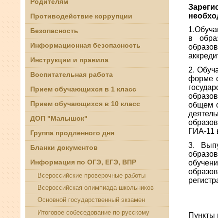
Родителям
Зареги
необход
Противодействие коррупции
1.Обуч
Безопасность
в обра
Информационная безопасность
образо
аккреди
Инструкции и правила
2. Обуч
Воспитательная работа
форме с
государ
Прием обучающихся в 1 класс
образов
Прием обучающихся в 10 класс
общем о
деятель
ДОП "Малышок"
образов
ГИА-11 
Группа продленного дня
3. Вып
Бланки документов
образов
обучен
Информация по ОГЭ, ЕГЭ, ВПР
образо
Всероссийские проверочные работы
регистр
Всероссийская олимпиада школьников
Основной государственный экзамен
Мес
Итоговое собеседование по русскому
Пункты 