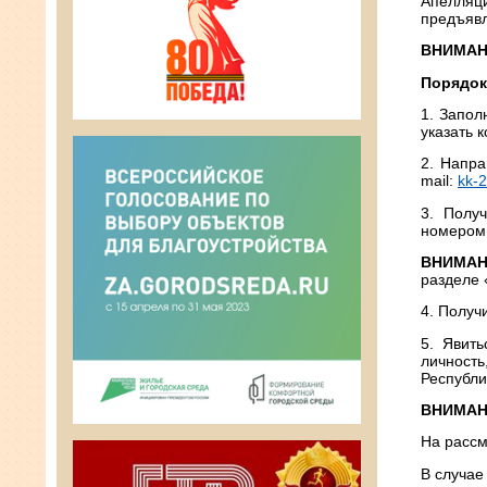
Апелляци
предъявл
ВНИМАН
Порядок
1. Запол
указать 
2. Напра
mail:
kk-
3. Полу
номером
ВНИМАН
разделе 
4. Получ
5. Явит
личность
Республи
ВНИМАН
На рассм
В случае