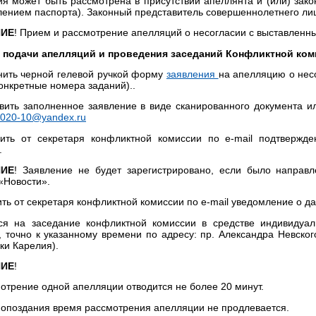
я может быть рассмотрена в присутствии апеллянта и (или) зако
ением паспорта). Законный представитель совершеннолетнего ли
ИЕ
! Прием и рассмотрение апелляций о несогласии с выставленн
 подачи апелляций и проведения заседаний Конфликтной ко
нить черной гелевой ручкой форму
заявления
на апелляцию о нес
конкретные номера заданий)..
вить заполненное заявление в виде сканированного документа 
2020-10@yandex.ru
чить от секретаря конфликтной комиссии по e-mail подтвержд
.
ИЕ
! Заявление не будет зарегистрировано, если было направ
«Новости».
ить от секретаря конфликтной комиссии по e-mail уведомление о д
ься на заседание конфликтной комиссии в средстве индивидуа
, точно к указанному времени по адресу: пр. Александра Невского
ки Карелия).
ИЕ
!
отрение одной апелляции отводится не более 20 минут.
 опоздания время рассмотрения апелляции не продлевается.