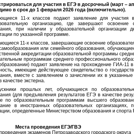
стрироваться для участия в ЕГЭ в досрочный (март – 
имо в срок до 1 февраля 2026 года (включительно).
ающиеся 11-х классов подают заявление для участия
зовательную организацию, где завершают освоение 
вания, при наличии у образовательной организации д
тации по указанной программе.
ающиеся 11-х классов, завершающие освоение образовате
амообразования или семейного образования, обучающиес
ственной аккредитации образовательной программы средн
ательным программам среднего профессионального образ
бразовании) подают заявление на прохождение ГИА-11 в
ность, имеющие действующее свидетельство о государст
ания, вместе с заявлением о зачислении их в указанны
в качестве экстерна.
ускники прошлых лет, обучающиеся по образователь
ания (для предъявления результатов ЕГЭ в качестве рез
ие по образовательным программам высшего образован
вание в иностранных образовательных организациях,
ации, определенные Министерством образования и спорта 
та проведения ЕГЭ/ГВЭ
проведения экзаменов Петрозаводского городского округа