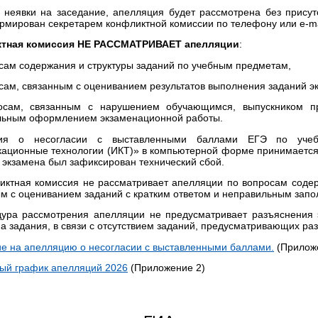
 неявки на заседание, апелляция будет рассмотрена без прису
мирован секретарем конфликтной комиссии по телефону или e-mai
тная комиссия НЕ РАССМАТРИВАЕТ апелляции
:
сам содержания и структуры заданий по учебным предметам,
сам, связанным с оцениванием результатов выполнения заданий э
осам, связанным с нарушением обучающимся, выпускником п
льным оформлением экзаменационной работы.
ция о несогласии с выставленными баллами ЕГЭ по учеб
ационные технологии (ИКТ)» в компьютерной форме принимается 
 экзамена был зафиксирован технический сбой.
ктная комиссия не рассматривает апелляции по вопросам содер
м с оцениванием заданий с кратким ответом и неправильным запо
дура рассмотрения апелляции не предусматривает разъяснения 
на задания, в связи с отсутствием заданий, предусматривающих ра
е на апелляцию о несогласии с выставленными баллами.
(Прилож
ый график апелляций 2026
(Приложение 2)