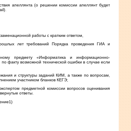
тствия апеллянта (о решении комиссии апеллянт будет
l).
кзаменационной работы с кратким ответом,
рошлых лет требований Порядка проведения ГИА и
ному предмету «Информатика и информационно-
по факту возможной технической ошибки в случае если
жания и структуры заданий КИМ, а также по вопросам,
лнением участником бланков КЕГЭ;
экспертом предметной комиссии вопросов оценивания
звернутые ответы.
ение1)