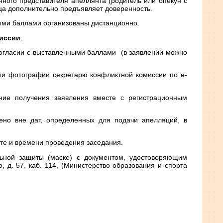
нного представителя апеллянта (родитель или опекун с
ца дополнительно предъявляет доверенность.
ыми баллами организованы дистанционно.
миссии
:
огласии с выставленными баллами (в заявлении можно
или фотографии секретарю конфликтной комиссии по e-
ение получения заявления вместе с регистрационным
лено вне дат, определенных для подачи апелляций, в
ате и времени проведения заседания.
льной защиты (маске) с документом, удостоверяющим
, д. 57, каб. 114, (Министерство образования и спорта