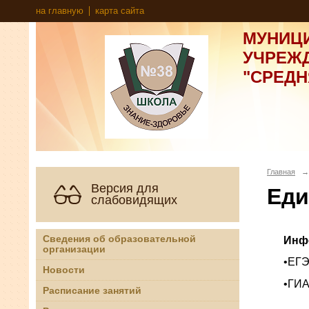
на главную
карта сайта
МУНИЦ
УЧРЕЖ
"СРЕД
Главная
→
Версия для
Еди
слабовидящих
Сведения об образовательной
Инф
организации
•ЕГЭ
Новости
•ГИА
Расписание занятий