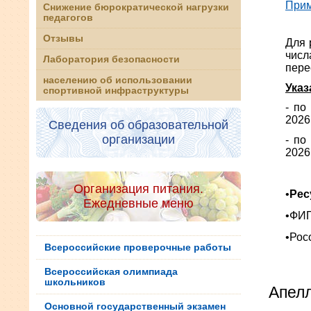
Прим
Снижение бюрократической нагрузки
педагогов
Отзывы
Для 
числ
Лаборатория безопасности
пере
населению об использовании
Указ
спортивной инфраструктуры
- по
2026
Сведения об образовательной
организации
- по
2026
Организация питания.
•
Рес
Ежедневные меню
•ФИ
•Рос
Всероссийские проверочные работы
Всероссийская олимпиада
школьников
Апел
Основной государственный экзамен