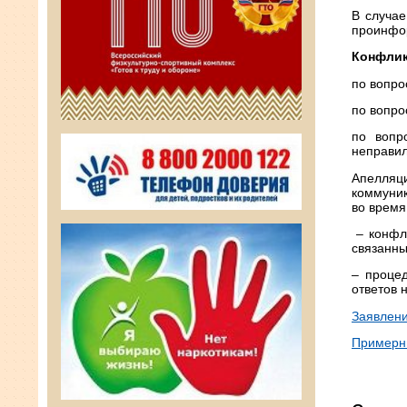
В случае
проинфор
Конфлик
по вопро
по вопро
по вопр
неправи
Апелля
коммуник
во время
– конфли
связанны
– проце
ответов 
Заявлени
Примерн