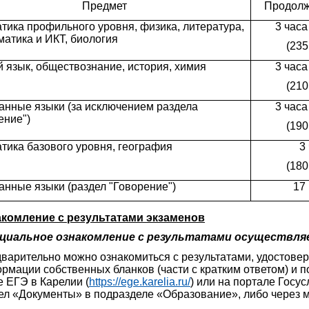
Предмет
Продолж
тика профильного уровня, физика, литература,
3 часа
атика и ИКТ, биология
(235
й язык, обществознание, история, химия
3 часа
(210
анные языки (за исключением раздела
3 часа
ение")
(190
тика базового уровня, география
3
(180
анные языки (раздел "Говорение")
17
комление с результатами экзаменов
циальное ознакомление с результатами осуществляе
варительно можно ознакомиться с результатами, удостове
рмации собственных бланков (части с кратким ответом) и п
е ЕГЭ в Карелии (
https://ege.karelia.ru/
) или на портале Госус
ел «Документы» в подразделе «Образование», либо через м