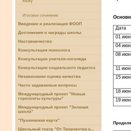
языку
Распи
Единый государственный экзамен
Итоговое сочинение
Основн
Введение и реализация ФООП
Дата
Достижения и награды школы
01 июн
Наставничество
04 июня
Консультация психолога
08 июн
Консультации учителя-логопеда
Консультации социального педагога
11 июня
Независимая оценка качества
15 июн
Часто задаваемые вопросы
18 июня
Международный проект "Новые
горизонты культуры"
19 июн
Международный проект "Зеленая
школа"
"Пушкинская карта"
Продолж
Школьный театр "От Творчества к...