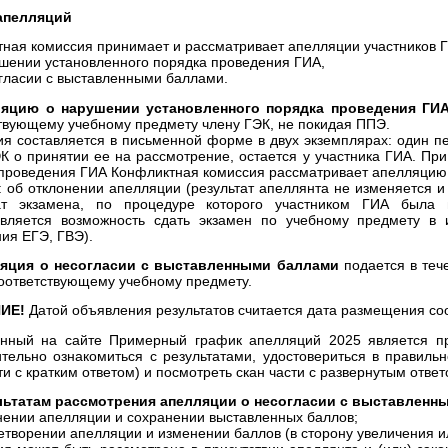
апелляций
ная комиссия принимает и рассматривает апелляции участников 
ушении установленного порядка проведения ГИА,
огласии с выставленными баллами.
яцию о нарушении установленного порядка проведения ГИ
твующему учебному предмету члену ГЭК, не покидая ППЭ.
я составляется в письменной форме в двух экземплярах: один пе
К о принятии ее на рассмотрение, остается у участника ГИА. Пр
проведения ГИА Конфликтная комиссия рассматривает апелляцию и
 об отклонении апелляции (результат апеллянта не изменяется и
тат экзамена, по процедуре которого участником ГИА была 
авляется возможность сдать экзамен по учебному предмету в
ия ЕГЭ, ГВЭ).
яция о несогласии с выставленными баллами
подается в теч
оответствующему учебному предмету.
ИЕ!
Датой объявления результатов считается дата размещения с
нный на сайте Примерный график апелляций 2025 является пр
тельно ознакомиться с результатами, удостовериться в правил
ти с кратким ответом) и посмотреть скан части с развернутым ответ
льтатам рассмотрения апелляции о несогласии с выставленн
нении апелляции и сохранении выставленных баллов;
етворении апелляции и изменении баллов (в сторону увеличения и