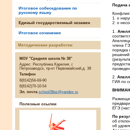
Подача 
Итоговое собеседование по
русскому языку
Конфликт
1. о нар
2. о нес
Единый государственный экзамен
1.
Апелл
Итоговое сочинение
соответс
Апелляци
члена ГЭ
Методические разработки
порядка 
решений:
МОУ "Средняя школа № 38"
(резуль
предост
Адрес: Республика Карелия, г.
проведен
Петрозаводск, пр-кт Первомайский,д. 38
Телефон
2.
Апелл
8(8142)56-69-90
ГИА по с
8(8142)70-10-54
ВНИМАН
Эл. почта
school38pz@yandex.ru
Размеще
предвари
Полезные ссылки
ЕГЭ (час
По резу
об откло
об удовл