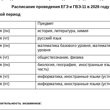
сание проведения ЕГЭ и ГВЭ-11 в 2026 году
ой период
Предмет
я (пн)
история, литература, химия
 (чт)
русский язык
я (пн)
математика базового уровня, математ
уровня
 (чт)
обществознание, физика
я (пн)
биология, география, иностранные яз
часть)
 (чт)
информатика, иностранные языки (устн
я (пт)
информатика,
иностранные языки (устн
ительность экзаменов: