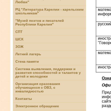
Любви"
матема
РЦ "Литература Карелии - карельским
школьникам"
информ
"Музей поэтов и писателей
русски
Республики Карелия"
СПТ
иностр
ШСК
"Говор
ЗОЖ
матема
Летний лагерь
Стена памяти
иностр
Система выявления, поддержки и
развития способностей и талантов у
детей и молодежи
Озна
Организация оразования
Офи
обучающихся с ОВЗ, с
инвалидностью
Пред
инфо
Контакты
сайт
разд
Электронное обращение