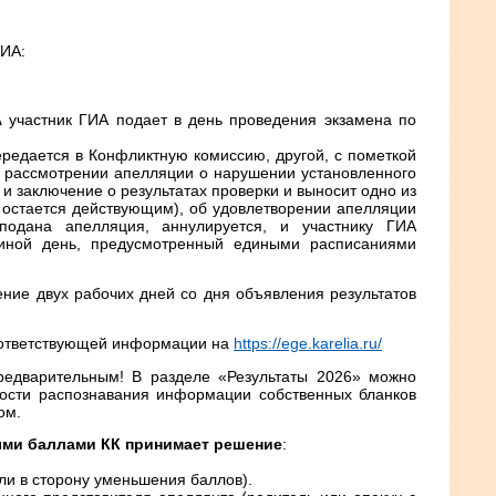
ГИА:
А
участник ГИА подает в день проведения экзамена по
редается в Конфликтную комиссию, другой, с пометкой
и рассмотрении апелляции о нарушении установленного
 заключение о результатах проверки и выносит одно из
 остается действующим), об удовлетворении апелляции
подана апелляция, аннулируется, и участнику ГИА
 иной день, предусмотренный едиными расписаниями
ение двух рабочих дней со дня объявления результатов
оответствующей информации на
https://ege.karelia.ru/
едварительным! В разделе «Результаты 2026» можно
ьности распознавания информации собственных бланков
ом.
ыми баллами КК принимает решение
:
ли в сторону уменьшения баллов).