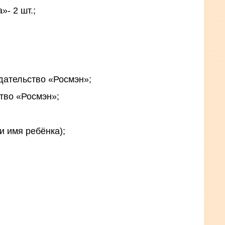
- 2 шт.;
дательство «Росмэн»;
ство «Росмэн»;
 имя ребёнка);