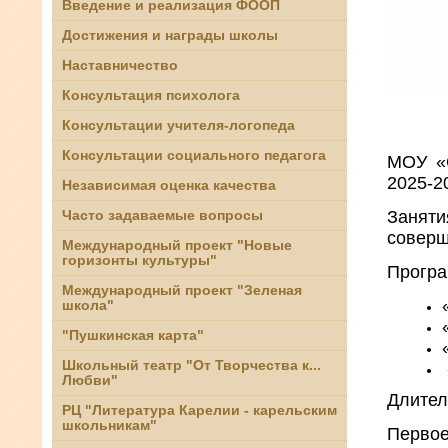
Введение и реализация ФООП
Достижения и награды школы
Наставничество
Консультация психолога
Консультации учителя-логопеда
Консультации социального педагога
МОУ «
2025-2
Независимая оценка качества
Заняти
Часто задаваемые вопросы
соверш
Международный проект "Новые
горизонты культуры"
Програ
Международный проект "Зеленая
школа"
"Пушкинская карта"
Школьный театр "От Творчества к...
Любви"
Длител
РЦ "Литература Карелии - карельским
школьникам"
Первое