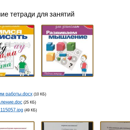
ие тетради для занятий
м работы.docx
(10 КБ)
ление.doc
(25 КБ)
115057.jpg
(49 КБ)