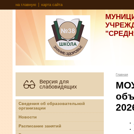
на главную
карта сайта
МУНИЦ
УЧРЕЖ
"СРЕД
Главная
Версия для
МОУ
слабовидящих
объ
Сведения об образовательной
202
организации
Новости
Расписание занятий