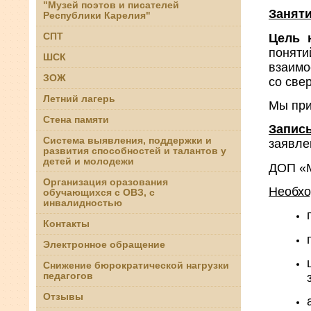
"Музей поэтов и писателей
Заняти
Республики Карелия"
СПТ
Цель 
поняти
ШСК
взаимо
ЗОЖ
со све
Летний лагерь
Мы при
Стена памяти
Запись
Система выявления, поддержки и
заявле
развития способностей и талантов у
детей и молодежи
ДОП «М
Организация оразования
Необхо
обучающихся с ОВЗ, с
инвалидностью
Контакты
Электронное обращение
Снижение бюрократической нагрузки
педагогов
Отзывы