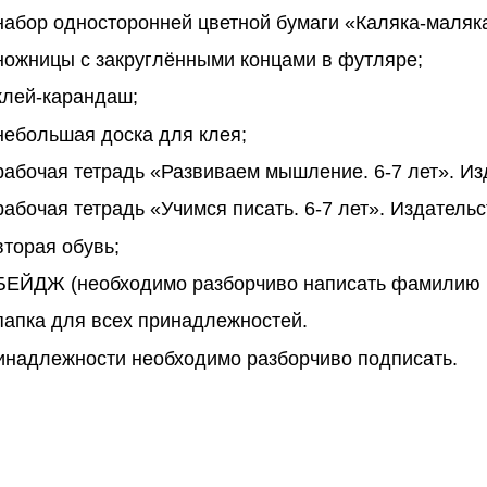
набор односторонней цветной бумаги «Каляка-маляка»
ножницы с закруглёнными концами в футляре;
клей-карандаш;
небольшая доска для клея;
рабочая тетрадь «Развиваем мышление. 6-7 лет». Из
рабочая тетрадь «Учимся писать. 6-7 лет». Издатель
вторая обувь;
БЕЙДЖ (необходимо разборчиво написать фамилию и
папка для всех принадлежностей.
инадлежности необходимо разборчиво подписать.