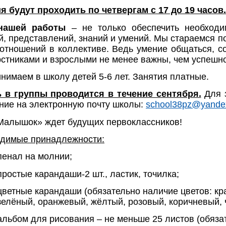
я будут проходить по четвергам с 17 до 19 часов.
нашей работы
– не только обеспечить необходи
й, представлений, знаний и умений. Мы стараемся п
отношений в коллективе. Ведь умение общаться, со
рстниками и взрослыми не менее важны, чем успешн
нимаем в школу детей 5-6 лет. Занятия платные.
 в группы проводится в течение сентября.
Для з
ние на электронную почту школы:
school38pz@yande
алышок» ждет будущих первоклассников!
димые принадлежности:
пенал на молнии;
простые карандаши-2 шт., ластик, точилка;
цветные карандаши (обязательно наличие цветов: кр
зелёный, оранжевый, жёлтый, розовый, коричневый, 
альбом для рисования – не меньше 25 листов (обяза