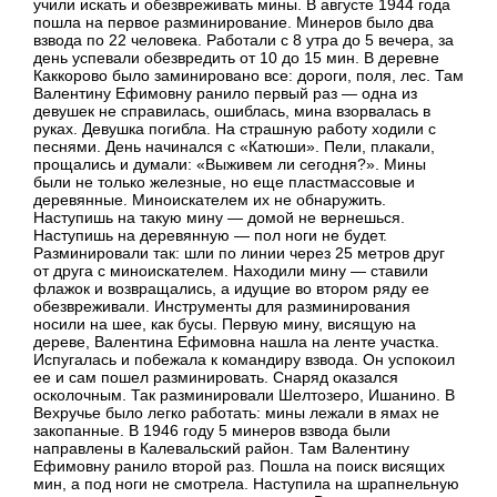
учили искать и обезвреживать мины. В августе 1944 года
пошла на первое разминирование. Минеров было два
взвода по 22 человека. Работали с 8 утра до 5 вечера, за
день успевали обезвредить от 10 до 15 мин. В деревне
Каккорово было заминировано все: дороги, поля, лес. Там
Валентину Ефимовну ранило первый раз — одна из
девушек не справилась, ошиблась, мина взорвалась в
руках. Девушка погибла. На страшную работу ходили с
песнями. День начинался с «Катюши». Пели, плакали,
прощались и думали: «Выживем ли сегодня?». Мины
были не только железные, но еще пластмассовые и
деревянные. Миноискателем их не обнаружить.
Наступишь на такую мину — домой не вернешься.
Наступишь на деревянную — пол ноги не будет.
Разминировали так: шли по линии через 25 метров друг
от друга с миноискателем. Находили мину — ставили
флажок и возвращались, а идущие во втором ряду ее
обезвреживали. Инструменты для разминирования
носили на шее, как бусы. Первую мину, висящую на
дереве, Валентина Ефимовна нашла на ленте участка.
Испугалась и побежала к командиру взвода. Он успокоил
ее и сам пошел разминировать. Снаряд оказался
осколочным. Так разминировали Шелтозеро, Ишанино. В
Вехручье было легко работать: мины лежали в ямах не
закопанные. В 1946 году 5 минеров взвода были
направлены в Калевальский район. Там Валентину
Ефимовну ранило второй раз. Пошла на поиск висящих
мин, а под ноги не смотрела. Наступила на шрапнельную