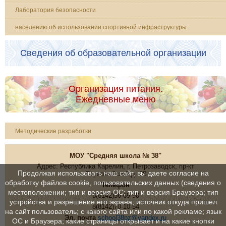
Лаборатория безопасности
населению об использовании спортивной инфраструктуры
Сведения об образовательной организации
Организация питания.
Ежедневные меню
Методические разработки
МОУ "Средняя школа № 38"
Адрес: Республика Карелия, г. Петрозаводск, пр-кт
Продолжая использовать наш сайт, вы даете согласие на
Первомайский,д. 38
обработку файлов cookie, пользовательских данных (сведения о
Телефон
местоположении; тип и версия ОС; тип и версия Браузера; тип
8(8142)56-69-90
устройства и разрешение его экрана; источник откуда пришел
8(8142)70-10-54
на сайт пользователь; с какого сайта или по какой рекламе; язык
Эл. почта
school38pz@yandex.ru
ОС и Браузера; какие страницы открывает и на какие кнопки