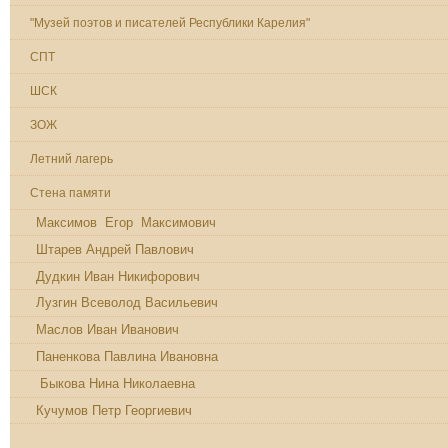
"Музей поэтов и писателей Республики Карелия"
СПТ
ШСК
ЗОЖ
Летний лагерь
Стена памяти
Максимов Егор Максимович
Штарев Андрей Павлович
Дудкин Иван Никифорович
Лузгин Всеволод Васильевич
Маслов Иван Иванович
Паненкова Павлина Ивановна
Быкова Нина Николаевна
Кучумов Петр Георгиевич
Кемлякова Валентина Ефимовна