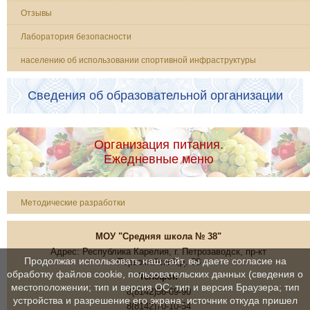
Отзывы
Лаборатория безопасности
населению об использовании спортивной инфраструктуры
Сведения об образовательной организации
Организация питания.
Ежедневные меню
Методические разработки
МОУ "Средняя школа № 38"
Адрес: Республика Карелия, г. Петрозаводск, пр-кт
Продолжая использовать наш сайт, вы даете согласие на
Первомайский,д. 38
обработку файлов cookie, пользовательских данных (сведения о
Телефон
местоположении; тип и версия ОС; тип и версия Браузера; тип
8(8142)56-69-90
устройства и разрешение его экрана; источник откуда пришел
8(8142)70-10-54