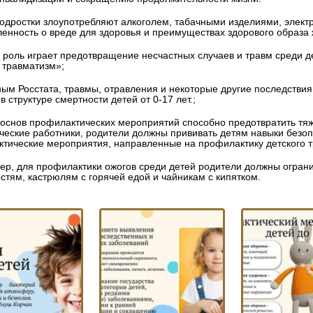
подростки злоупотребляют алкоголем, табачными изделиями, элект
енность о вреде для здоровья и преимуществах здорового образа
 роль играет предотвращение несчастных случаев и травм среди 
 травматизм»;
ным Росстата, травмы, отравления и некоторые другие последстви
в структуре смертности детей от 0-17 лет.;
 основ профилактических мероприятий способно предотвратить тяж
ческие работники, родители должны прививать детям навыки безоп
тические мероприятия, направленные на профилактику детского 
ер, для профилактики ожогов среди детей родители должны ограни
стям, кастрюлям с горячей едой и чайникам с кипятком.