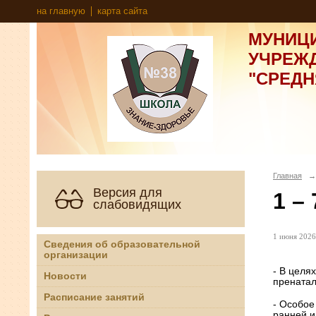
на главную
карта сайта
МУНИЦ
УЧРЕЖ
"СРЕД
Главная
→
Версия для
1 –
слабовидящих
1 июня 2026 
Сведения об образовательной
организации
- В целя
Новости
пренатал
Расписание занятий
- Особое
ранней и